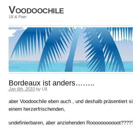
Voodoochile
Uli & Peer
Bordeaux ist anders……..
Jan 6th, 2010
by
Uli
.
aber Voodoochile eben auch , und deshalb präsentiert si
einem herzerfrischenden,
undefinierbaren, aber anziehenden Rooooooooooot????