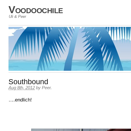
Voodoochile
Uli & Peer
Southbound
Aug 8th, 2012
by
Peer
.
….endlich!