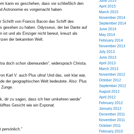
June 2015
zdem kann es geschehen, dass sie schließlich den
April 2015
 und Astronomie es vorgemacht haben.
March 2015
November 2014
er Schrift von Francis Bacon das Schiff des
September 2014
s gesehen zu haben. Odysseus, der bei Dante auf
June 2014
 ist und als Einziger nicht bereut, kreuzt als
May 2014
enzen der bekannten Welt.
February 2014
November 2013
July 2013
June 2013
April 2013
ltra doch schon überwunden”, widersprach Christa.
March 2013
November 2012
n Karl V. auch Plus ultra! Und das, seit klar war,
October 2012
de der geographischen Welt bedeutete. Also: Plus
September 2012
r Zunge.
August 2012
April 2012
ick, dir zu sagen, dass ich hier umkehren werde”
February 2012
lüfftes Gesicht wie ein Exponat.
January 2012
December 2011
November 2011
October 2011
 persönlich.”
February 2010