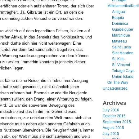
Mittelamerika/Kari
eräffchen oder ein aufziehbarer Torero, der sich über
Antigua
rägheit. Ja, Gibraltar ist ein Ort, an dem die
Bequia
an die missglückten Versuche zu verschwinden.
Dominica
Guadeloupe
lso wirklich auf dem legendären Felsen, blicken auf
Martinique
reifen Afrika, in das Jenseits des Nonplusultra, und
Mayreau
nsch durfte sich hier nicht weiterwagen. Eine
Saint Lucia
ichtet vor dem fast sündhaften Begehren, das
Sint Maarten
ine Warnung wurde ausgesprochen vor dem kühnen
St. Kitts
n zu wollen. Immerhin konnten ja jenseits dieser
St. Vincent
ichen liegen.
Tobago Cays
Union Island
als käme meine Reise, die in Tokio ihren Ausgang
On The Way
 hatte sich gewandelt, nicht unähnlich jener
Uncategorized
eisen erfahren hat: Ehemals wurde die Neugierde
enntniswillen, den Drang, einer Witterung zu folgen,
Archives
 wird. Es war die souveräne Bewegung des
July 2016
e doch selbst das In-die-Irre-Gehen dieses
October 2015
 verbotenen, zur unbekannten Welt muss sich also
September 2015
 Reisende muss neben allen anderen Gefahren auch
August 2015
 Nutzlosen überwinden. Die Neugier findet ja immer
July 2015
ch ab-, der Welt muss sie sich zuwenden und weiß