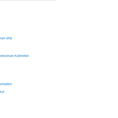
man-ship
nkschule Koblmiller
omaden
hof