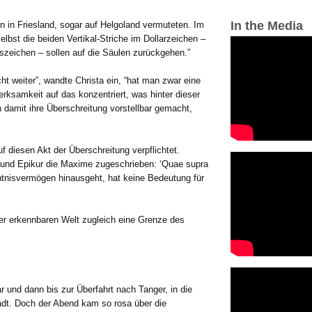
In the Media
n in Friesland, sogar auf Helgoland vermuteten. Im
bst die beiden Vertikal-Striche im Dollarzeichen –
szeichen – sollen auf die Säulen zurückgehen.”
ht weiter”, wandte Christa ein, “hat man zwar eine
rksamkeit auf das konzentriert, was hinter dieser
 damit ihre Überschreitung vorstellbar gemacht,
 diesen Akt der Überschreitung verpflichtet.
n und Epikur die Maxime zugeschrieben: ‘Quae supra
ntnisvermögen hinausgeht, hat keine Bedeutung für
er erkennbaren Welt zugleich eine Grenze des
ar und dann bis zur Überfahrt nach Tanger, in die
tadt. Doch der Abend kam so rosa über die