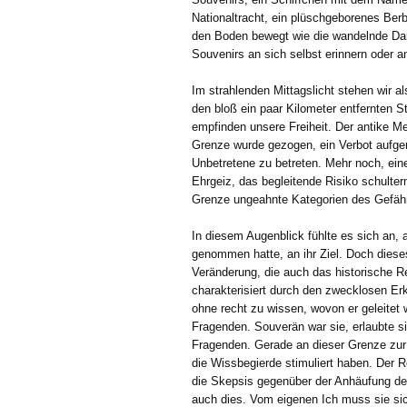
Nationaltracht, ein plüschgeborenes Berb
den Boden bewegt wie die wandelnde Darmt
Souvenirs an sich selbst erinnern oder 
Im strahlenden Mittagslicht stehen wir a
den bloß ein paar Kilometer entfernten St
empfinden unsere Freiheit. Der antike Me
Grenze wurde gezogen, ein Verbot aufger
Unbetretene zu betreten. Mehr noch, e
Ehrgeiz, das begleitende Risiko schulter
Grenze ungeahnte Kategorien des Gefährl
In diesem Augenblick fühlte es sich an, 
genommen hatte, an ihr Ziel. Doch dieses
Veränderung, die auch das historische R
charakterisiert durch den zwecklosen Erk
ohne recht zu wissen, wovon er geleitet
Fragenden. Souverän war sie, erlaubte si
Fragenden. Gerade an dieser Grenze zur
die Wissbegierde stimuliert haben. Der
die Skepsis gegenüber der Anhäufung des
auch dies. Vom eigenen Ich muss sie si