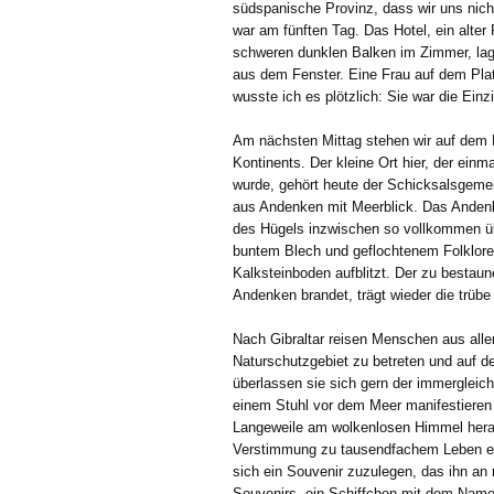
südspanische Provinz, dass wir uns nic
war am fünften Tag. Das Hotel, ein alte
schweren dunklen Balken im Zimmer, lag 
aus dem Fenster. Eine Frau auf dem Platz
wusste ich es plötzlich: Sie war die Einzig
Am nächsten Mittag stehen wir auf dem Fe
Kontinents. Der kleine Ort hier, der ein
wurde, gehört heute der Schicksalsgemei
aus Andenken mit Meerblick. Das Andenke
des Hügels inzwischen so vollkommen üb
buntem Blech und geflochtenem Folklore-
Kalksteinboden aufblitzt. Der zu bestau
Andenken brandet, trägt wieder die trübe 
Nach Gibraltar reisen Menschen aus aller
Naturschutzgebiet zu betreten und auf 
überlassen sie sich gern der immergleic
einem Stuhl vor dem Meer manifestieren
Langeweile am wolkenlosen Himmel hera
Verstimmung zu tausendfachem Leben erw
sich ein Souvenir zuzulegen, das ihn an 
Souvenirs, ein Schiffchen mit dem Name