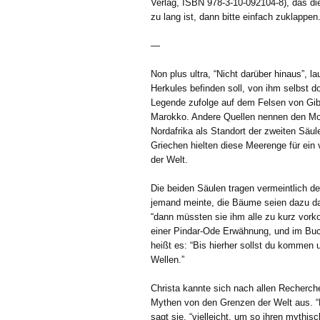
Verlag, ISBN 978-3-10-092104-8), das di
zu lang ist, dann bitte einfach zuklappe
—
Non plus ultra, “Nicht darüber hinaus”, la
Herkules befinden soll, von ihm selbst d
Legende zufolge auf dem Felsen von Gib
Marokko. Andere Quellen nennen den Mo
Nordafrika als Standort der zweiten Säule.
Griechen hielten diese Meerenge für ein
der Welt.
Die beiden Säulen tragen vermeintlich 
jemand meinte, die Bäume seien dazu da,
“dann müssten sie ihm alle zu kurz vork
einer Pindar-Ode Erwähnung, und im Buc
heißt es: “Bis hierher sollst du kommen u
Wellen.”
Christa kannte sich nach allen Recherc
Mythen von den Grenzen der Welt aus. “Pl
sagt sie, “vielleicht, um so ihren mythis