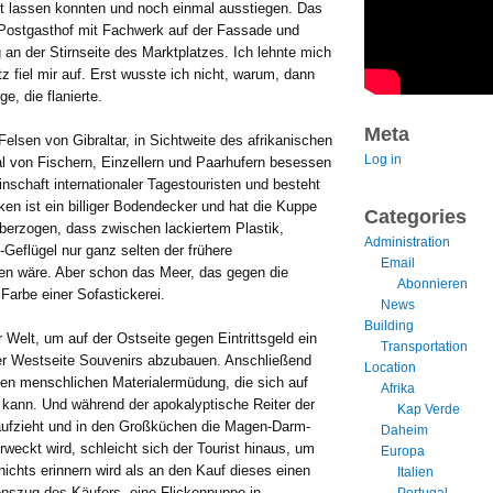
ht lassen konnten und noch einmal ausstiegen. Das
r Postgasthof mit Fachwerk auf der Fassade und
an der Stirnseite des Marktplatzes. Ich lehnte mich
 fiel mir auf. Erst wusste ich nicht, warum, dann
e, die flanierte.
Meta
lsen von Gibraltar, in Sichtweite des afrikanischen
Log in
mal von Fischern, Einzellern und Paarhufern besessen
nschaft internationaler Tagestouristen und besteht
n ist ein billiger Bodendecker und hat die Kuppe
Categories
erzogen, dass zwischen lackiertem Plastik,
Administration
Geflügel nur ganz selten der frühere
Email
nen wäre. Aber schon das Meer, das gegen die
Abonnieren
Farbe einer Sofastickerei.
News
Building
 Welt, um auf der Ostseite gegen Eintrittsgeld ein
Transportation
der Westseite Souvenirs abzubauen. Anschließend
Location
hen menschlichen Materialermüdung, die sich auf
Afrika
 kann. Und während der apokalyptische Reiter der
Kap Verde
ufzieht und in den Großküchen die Magen-Darm-
Daheim
eckt wird, schleicht sich der Tourist hinaus, um
Europa
nichts erinnern wird als an den Kauf dieses einen
Italien
nszug des Käufers, eine Flickenpuppe in
Portugal