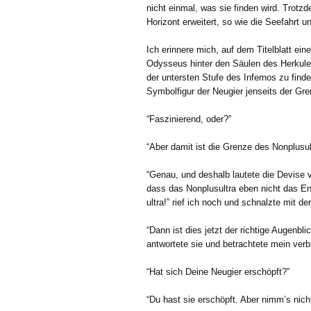
nicht einmal, was sie finden wird. Trot
Horizont erweitert, so wie die Seefahrt
Ich erinnere mich, auf dem Titelblatt ein
Odysseus hinter den Säulen des Herkule
der untersten Stufe des Infernos zu finden
Symbolfigur der Neugier jenseits der Gr
“Faszinierend, oder?”
“Aber damit ist die Grenze des Nonplusu
“Genau, und deshalb lautete die Devise vo
dass das Nonplusultra eben nicht das En
ultra!” rief ich noch und schnalzte mit de
“Dann ist dies jetzt der richtige Augenbl
antwortete sie und betrachtete mein verb
“Hat sich Deine Neugier erschöpft?”
“Du hast sie erschöpft. Aber nimm’s nicht