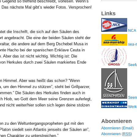
e Gegend so treffend beschreibt, vorlesen. Wenn’s
n. Das nächste Mal gibt’s wieder Fotos. Versprochen!
Links
NCA
utet die Inschrift, die sich auf den Säulen des
ort angebracht. Die eine der beiden Säulen steht der
raltar, die andere auf dem Berg Dschebel Musa in
sea-
nte Hacho bei der spanischen Enklave Ceuta in
 Aber das ist nicht wichtig. Wichtig ist: Die
 von Herkules durch zwei Säulen markiertes Ende
Seefu
den Himmel. Aber was heißt das schon? “Wenn
 um den Himmel zu stützen”, steht bei Grillparzer,
ommen.” Die Säulen des Herkules finden auch in
Seen
h Hiob, wo Gott dem Meer seine Grenzen auferlegt,
nd nicht weiter/hier sollen sich legen deine stolzen
Werk
Abonnieren
hen zu den Weltuntergangspropheten gut mit den
Abonnieren (Email)
aton siedelt sein Atlantis jenseits der Säulen an”,
Abonnieren (
RSS
)
chen Charakter zu unterstreichen.”