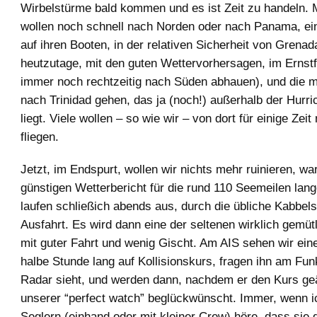
Wirbelstürme bald kommen und es ist Zeit zu handeln
wollen noch schnell nach Norden oder nach Panama, ein
auf ihren Booten, in der relativen Sicherheit von Grena
heutzutage, mit den guten Wettervorhersagen, im Ernstfa
immer noch rechtzeitig nach Süden abhauen), und die 
nach Trinidad gehen, das ja (noch!) außerhalb der Hur
liegt. Viele wollen – so wie wir – von dort für einige Zei
fliegen.
Jetzt, im Endspurt, wollen wir nichts mehr ruinieren, wa
günstigen Wetterbericht für die rund 110 Seemeilen lang
laufen schließich abends aus, durch die übliche Kabbels
Ausfahrt. Es wird dann eine der seltenen wirklich gemüt
mit guter Fahrt und wenig Gischt. Am AIS sehen wir ein
halbe Stunde lang auf Kollisionskurs, fragen ihn am Fun
Radar sieht, und werden dann, nachdem er den Kurs geä
unserer “perfect watch” beglückwünscht. Immer, wenn 
Seglern (einhand oder mit kleiner Crew) höre, dass sie