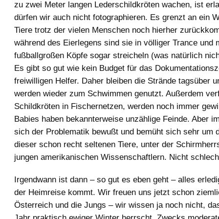
zu zwei Meter langen Lederschildkröten wachen, ist erl
dürfen wir auch nicht fotographieren. Es grenzt an ein 
Tiere trotz der vielen Menschen noch hierher zurückko
während des Eierlegens sind sie in völliger Trance und
fußballgroßen Köpfe sogar streicheln (was natürlich nic
Es gibt so gut wie kein Budget für das Dokumentations
freiwilligen Helfer. Daher bleiben die Strände tagsüber
werden wieder zum Schwimmen genutzt. Außerdem verf
Schildkröten in Fischernetzen, werden noch immer gewil
Babies haben bekannterweise unzählige Feinde. Aber i
sich der Problematik bewußt und bemüht sich sehr um 
dieser schon recht seltenen Tiere, unter der Schirmherr
jungen amerikanischen Wissenschaftlern. Nicht schlech
Irgendwann ist dann – so gut es eben geht – alles erledi
der Heimreise kommt. Wir freuen uns jetzt schon ziemli
Österreich und die Jungs – wir wissen ja noch nicht, da
Jahr praktisch ewiger Winter herrscht. Zwecks moder