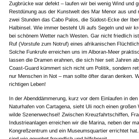
Zugbrücke war defekt – laufen wir bei wenig Wind und g
Restdünung aus der Kunstwelt des Mar Menor aus und 
zwei Stunden das Cabo Palos, die Südost-Ecke der Ibe
Halbinsel. Wie immer besteht Uli aufs Segeln und wir kr
bei schönem Wetter nach Westen. Gar nicht friedlich is
Ruf (Vorstufe zum Notruf) eines afrikanischen Flüchtlic
Solche Funkrufe erreichen uns im Alboran-Meer praktis
lassen die Dramen erahnen, die sich hier seit Jahren ab
Coast-Guard kümmert sich nicht um Politik, sondern ret
nur Menschen in Not – man sollte öfter daran denken. 
richtigen Leben!
In der Abenddämmerung, kurz vor dem Einlaufen in den 
Naturhafen von Cartagena, sieht Uli noch einen großen
wilde Szenenwechsel! Zwischen Kreuzfahrtschiffen, Fra
Industrieanlagen erreichen wir die Marina, neben der ma
Kongreßzentrum und ein Museumsquartier errichtet hat.
sind wie gewohnt freundlich und hilfsbereit.