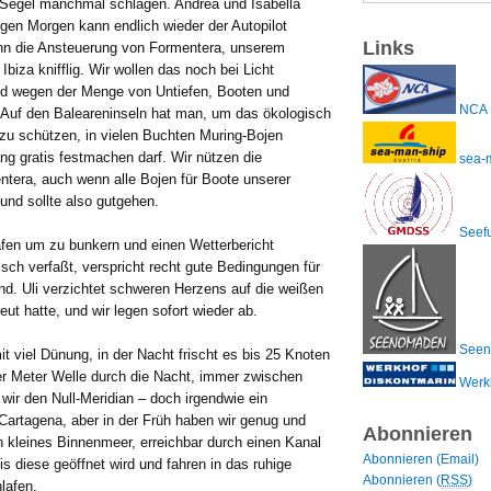
Segel manchmal schlagen. Andrea und Isabella
gen Morgen kann endlich wieder der Autopilot
Links
nn die Ansteuerung von Formentera, unserem
Ibiza knifflig. Wir wollen das noch bei Licht
und wegen der Menge von Untiefen, Booten und
NCA
. Auf den Baleareninseln hat man, um das ökologisch
 zu schützen, in vielen Buchten Muring-Bojen
g gratis festmachen darf. Wir nützen die
sea-
tera, auch wenn alle Bojen für Boote unserer
nd sollte also gutgehen.
Seefu
Hafen um zu bunkern und einen Wetterbericht
isch verfaßt, verspricht recht gute Bedingungen für
d. Uli verzichtet schweren Herzens auf die weißen
eut hatte, und wir legen sofort wieder ab.
Seen
t viel Dünung, in der Nacht frischt es bis 25 Knoten
vier Meter Welle durch die Nacht, immer zwischen
Werk
wir den Null-Meridian – doch irgendwie ein
s Cartagena, aber in der Früh haben wir genug und
Abonnieren
 kleines Binnenmeer, erreichbar durch einen Kanal
Abonnieren (Email)
is diese geöffnet wird und fahren in das ruhige
Abonnieren (
RSS
)
lafen.