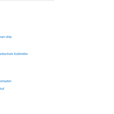
man-ship
nkschule Koblmiller
omaden
hof