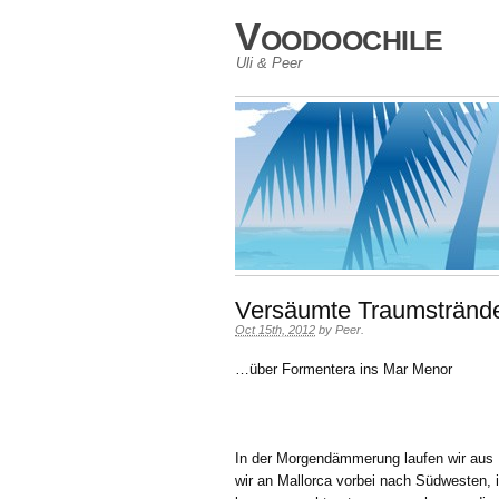
Voodoochile
Uli & Peer
Versäumte Traumstrände
Oct 15th, 2012
by
Peer
.
…über Formentera ins Mar Menor
In der Morgendämmerung laufen wir au
wir an Mallorca vorbei nach Südwesten, i