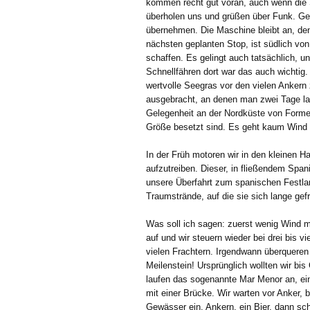
kommen recht gut voran, auch wenn die 
überholen uns und grüßen über Funk. Ge
übernehmen. Die Maschine bleibt an, de
nächsten geplanten Stop, ist südlich von 
schaffen. Es gelingt auch tatsächlich, 
Schnellfähren dort war das auch wichtig
wertvolle Seegras vor den vielen Ankern
ausgebracht, an denen man zwei Tage lan
Gelegenheit an der Nordküste von Formen
Größe besetzt sind. Es geht kaum Wind u
In der Früh motoren wir in den kleinen 
aufzutreiben. Dieser, in fließendem Span
unsere Überfahrt zum spanischen Festlan
Traumstrände, auf die sie sich lange gefr
Was soll ich sagen: zuerst wenig Wind mi
auf und wir steuern wieder bei drei bis 
vielen Frachtern. Irgendwann überqueren 
Meilenstein! Ursprünglich wollten wir bi
laufen das sogenannte Mar Menor an, ein
mit einer Brücke. Wir warten vor Anker, b
Gewässer ein. Ankern, ein Bier, dann sch